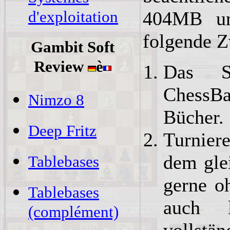
d'exploitation
404MB un
folgende 
Gambit Soft
Review
è
Das S
ChessB
Nimzo 8
Bücher.
Deep Fritz
Turnier
dem gle
Tablebases
gerne o
Tablebases
auch 
(complément)