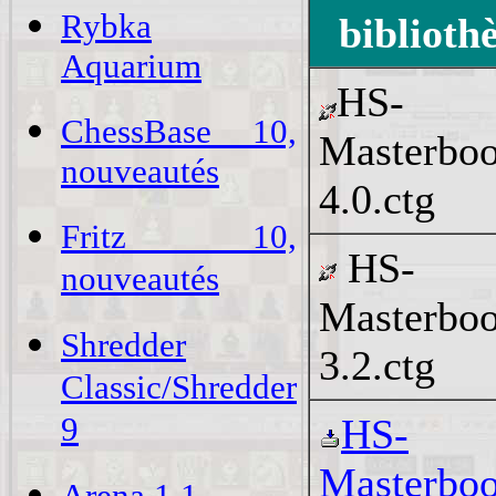
Rybka
biblioth
Aquarium
HS-
ChessBase 10,
Masterbo
nouveautés
4.0.ctg
Fritz 10,
HS-
nouveautés
Masterbo
Shredder
3.2.ctg
Classic/Shredder
9
HS-
Masterbo
Arena 1.1