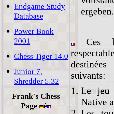
vollst
Endgame Study
ergeben.
Database
Power Book
Ces b
2001
respecta
Chess Tiger 14.0
destinées
Junior 7,
suivants:
Shredder 5.32
Le jeu 
Frank's Chess
Native a
Page
è
Les tou