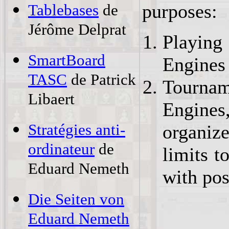
purposes:
Tablebases
de
Jérôme Delprat
Playing
SmartBoard
Engines 
TASC
de Patrick
Tourna
Libaert
Engines
Stratégies anti-
organize
ordinateur
de
limits t
Eduard Nemeth
with pos
Die Seiten von
Eduard Nemeth