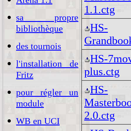
1.1.ctg
sa propre
HS-
bibliothèque
Grandboo
des tournois
HS-7mov
l'installation de
plus.ctg
Fritz
HS-
pour régler un
Masterbo
module
2.0.ctg
WB en UCI