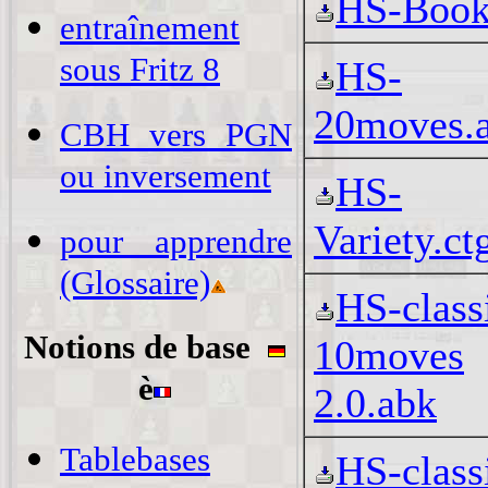
HS-Book
entraînement
sous Fritz 8
HS-
20moves.
CBH vers PGN
ou inversement
HS-
Variety.ct
pour apprendre
(Glossaire)
HS-class
Notions de base
10moves
è
2.0.abk
Tablebases
HS-class