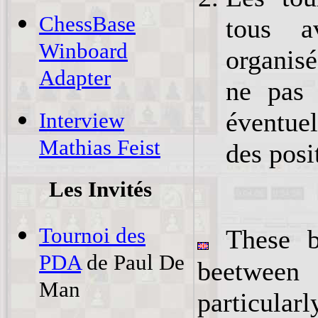
ChessBase
tous a
Winboard
organisé
Adapter
ne pas 
éventuel
Interview
Mathias Feist
des posi
Les Invités
Tournoi des
These b
PDA
de Paul De
beetwee
Man
particul