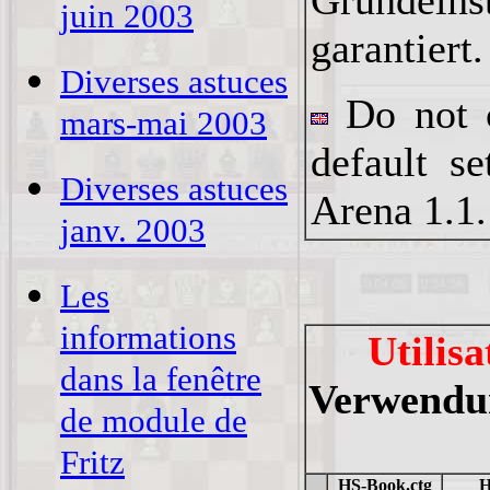
Grundeins
juin 2003
garantiert.
Diverses astuces
Do not c
mars-mai 2003
default s
Diverses astuces
Arena 1.1
.
janv. 2003
Les
informations
Utilisa
dans la fenêtre
Verwendun
de module de
Fritz
HS-Book.ctg
H