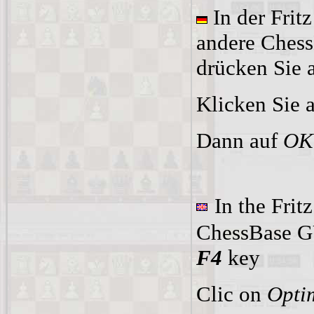
In der Frit
andere Ches
drücken Sie 
Klicken Sie 
Dann auf
OK
In the Frit
ChessBase GU
F4
key
Clic on
Opti