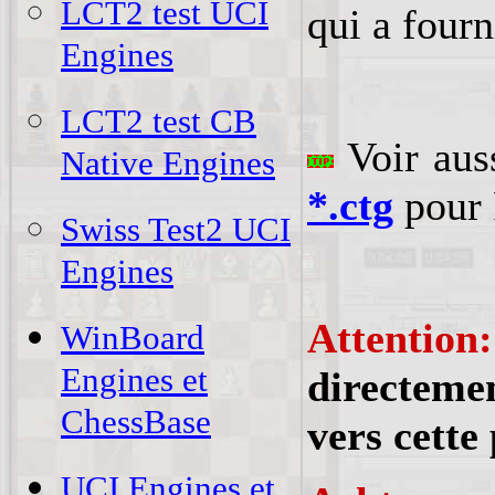
LCT2 test UCI
qui a fourn
Engines
LCT2 test CB
Voir aus
Native Engines
*.ctg
pour 
Swiss Test2 UCI
Engines
Attention
WinBoard
Engines et
directemen
ChessBase
vers cette
UCI Engines et