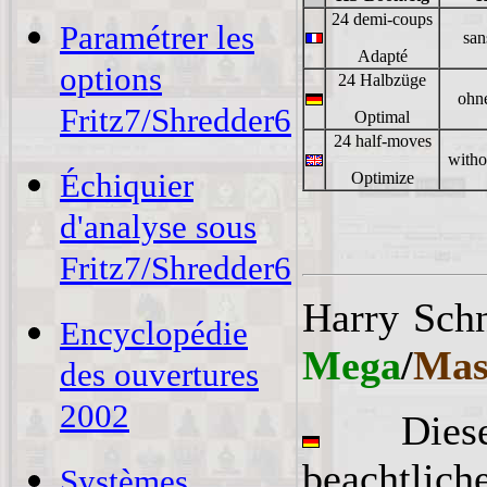
24 demi-coups
Paramétrer les
san
Adapté
options
24 Halbzüge
ohne
Fritz7/Shredder6
Optimal
24 half-moves
witho
Échiquier
Optimize
d'analyse sous
Fritz7/Shredder6
Harry Schn
Encyclopédie
Mega
/
Mas
des ouvertures
2002
Diese
beachtli
Systèmes