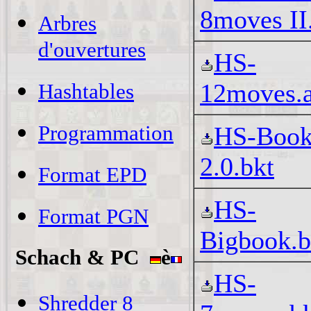
8moves II
Arbres
d'ouvertures
HS-
12moves.
Hashtables
Programmation
HS-Boo
2.0.bkt
Format EPD
HS-
Format PGN
Bigbook.b
Schach & PC
è
HS-
Shredder 8