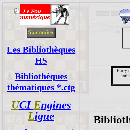
Les Bibliothèques
HS
Harry n
Bibliothèques
amit
thématiques *.ctg
U
CI
E
ngines
L
igue
Bibliot